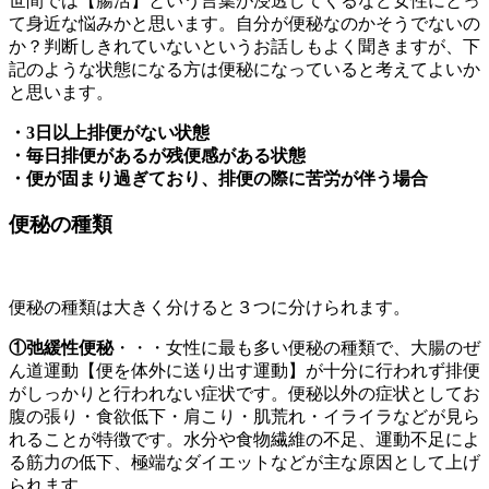
世間では【腸活】という言葉が浸透してくるなど女性にとっ
て身近な悩みかと思います。自分が便秘なのかそうでないの
か？判断しきれていないというお話しもよく聞きますが、下
記のような状態になる方は便秘になっていると考えてよいか
と思います。
・3日以上排便がない状態
・毎日排便があるが残便感がある状態
・便が固まり過ぎており、排便の際に苦労が伴う場合
便秘の種類
便秘の種類は大きく分けると３つに分けられます。
①弛緩性便秘
・・・女性に最も多い便秘の種類で、大腸のぜ
ん道運動【便を体外に送り出す運動】が十分に行われず排便
がしっかりと行われない症状です。便秘以外の症状としてお
腹の張り・食欲低下・肩こり・肌荒れ・イライラなどが見ら
れることが特徴です。水分や食物繊維の不足、運動不足によ
る筋力の低下、極端なダイエットなどが主な原因として上げ
られます。