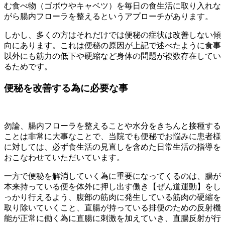
む食べ物（ゴボウやキャベツ）を毎日の食生活に取り入れな
がら腸内フローラを整えるというアプローチがあります。
しかし、多くの方はそれだけでは便秘の症状は改善しない傾
向にあります。これは便秘の原因が上記で述べたように食事
以外にも筋力の低下や硬縮など身体の問題が複数存在してい
るためです。
便秘を改善する為に必要な事
勿論、腸内フローラを整えることや水分をきちんと接種する
ことは非常に大事なことで、当院でも便秘でお悩みに患者様
に対しては、必ず食生活の見直しを含めた日常生活の指導を
おこなわせていただいています。
一方で便秘を解消していく為に重要になってくるのは、腸が
本来持っている便を体外に押し出す働き【ぜん道運動】をし
っかり行えるよう、腹部の筋肉に発生している筋肉の硬縮を
取り除いていくこと、直腸が持っている排便のための反射機
能が正常に働く為に直腸に刺激を加えていき、直腸反射が行