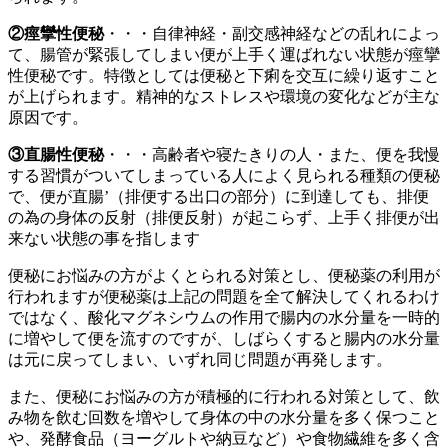
②痙攣性便秘
・・・自律神経・副交感神経などの乱れによっ
て、腸管が緊張してしまい便が上手く運ばれない状態が痙攣
性便秘です。特徴としては便秘と下痢を交互に繰り返すこと
が上げられます。精神的なストレスや環境の変化などが主な
原因です。
③直腸性便秘
・・・高齢者や寝たきりの人・また、便を我慢
する習慣がついてしまっている人によく見られる種類の便秘
で、便が直腸’（排便する出口の部分）に到達しても、排便
の為の身体の反射（排便反射）が起こらず、上手く排便が出
来ない状態の事を指します
便秘にお悩みの方がよくとられる対策とし、便秘薬の利用が
行われますが便秘薬は上記の問題を全て解決してくれるわけ
ではなく、酸化マグネシウムの作用で腸内の水分量を一時的
に増やして便を流すのですが、しばらくすると腸内の水分量
は元に戻ってしまい、いずれ同じ問題が再発します。
また、便秘にお悩みの方が積極的に行われる対策として、飲
み物を飲む回数を増やして身体の中の水分量を多く保つこと
や、発酵食品（ヨーグルトや納豆など）や食物繊維を多く含